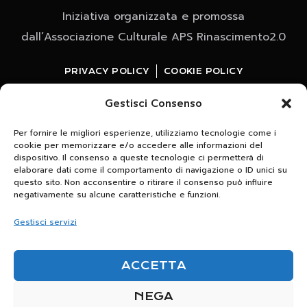
Iniziativa organizzata e promossa
dall’Associazione Culturale APS Rinascimento2.0
PRIVACY POLICY
COOKIE POLICY
Gestisci Consenso
Per fornire le migliori esperienze, utilizziamo tecnologie come i
cookie per memorizzare e/o accedere alle informazioni del
dispositivo. Il consenso a queste tecnologie ci permetterà di
elaborare dati come il comportamento di navigazione o ID unici su
questo sito. Non acconsentire o ritirare il consenso può influire
Whatsapp
negativamente su alcune caratteristiche e funzioni.
clicca e iscriviti al canale
Gestisci servizi
Scrivici per maggiori informazioni relative agli
ACCETTA
appuntamenti in programma
+39 320 7133650
NEGA