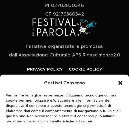
PI 02702830346
CF 92176360342
Iniziativa organizzata e promossa
dall’Associazione Culturale APS Rinascimento2.0
PRIVACY POLICY
COOKIE POLICY
Gestisci Consenso
Per fornire le migliori esperienze, utilizziamo tecnologie come i
cookie per memorizzare e/o accedere alle informazioni del
dispositivo. Il consenso a queste tecnologie ci permetterà di
elaborare dati come il comportamento di navigazione o ID unici su
questo sito. Non acconsentire o ritirare il consenso può influire
Whatsapp
negativamente su alcune caratteristiche e funzioni.