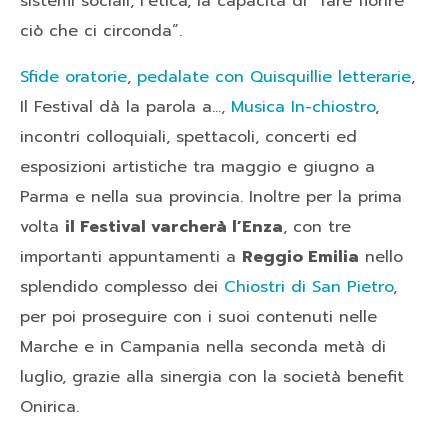
sistemi sociali, l’etica, la capacità di “fare fiorire”
ciò che ci circonda”.
Sfide oratorie
,
pedalate con Quisquillie letterarie
,
Il Festival dà la parola a…,
Musica In-chiostro
,
incontri colloquiali, spettacoli, concerti ed
esposizioni artistiche tra maggio e giugno a
Parma e nella sua provincia. Inoltre per la prima
volta
il Festival varcherà l’Enza
, con tre
importanti appuntamenti a
Reggio Emilia
nello
splendido complesso dei
Chiostri di San Pietro
,
per poi proseguire con i suoi contenuti nelle
Marche e in Campania nella seconda metà di
luglio, grazie alla sinergia con la società benefit
Onirica.