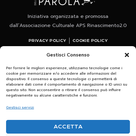
Iniziativa organizzata e promossa
dall’Associazione Culturale APS Rinascimento2.0
PRIVACY POLICY
COOKIE POLICY
Gestisci Consenso
Per fornire le migliori esperienze, utilizziamo tecnologie come i
cookie per memorizzare e/o accedere alle informazioni del
dispositivo. Il consenso a queste tecnologie ci permetterà di
elaborare dati come il comportamento di navigazione o ID unici su
questo sito. Non acconsentire o ritirare il consenso può influire
Whatsapp
negativamente su alcune caratteristiche e funzioni.
clicca e iscriviti al canale
Gestisci servizi
Scrivici per maggiori informazioni relative agli
ACCETTA
appuntamenti in programma