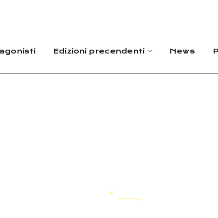
agonisti
Edizioni precendenti
News
P
talk
HOME
TALK