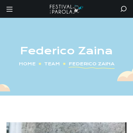
Federico Zaina
HOME
TEAM
FEDERICO ZAINA