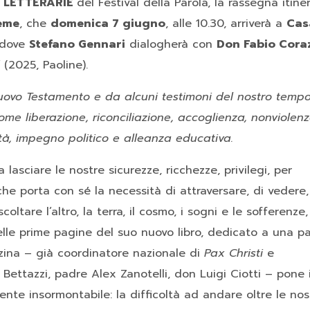
E LETTERARIE
del Festival della Parola, la rassegna itine
ieme
, che
d
omenica
7 giugno
, alle 10.30, arriverà a
Cas
, dove
Stefano Gennari
dialogherà con
Don Fabio Cora
(2025, Paoline).
Nuovo Testamento e da alcuni testimoni del nostro temp
me liberazione, riconciliazione, accoglienza, nonviolenz
ità, impegno politico e alleanza educativa.
lasciare le nostre sicurezze, ricchezze, privilegi, per
 che porta con sé la necessità di attraversare, di vedere,
oltare l’altro, la terra, il cosmo, i sogni e le sofferenze,
Nelle prime pagine del suo nuovo libro, dedicato a una p
zina
– già coordinatore nazionale di
Pax Christi
e
 Bettazzi, padre Alex Zanotelli, don Luigi Ciotti – pone i
ente insormontabile: la
difficoltà ad andare oltre le nos