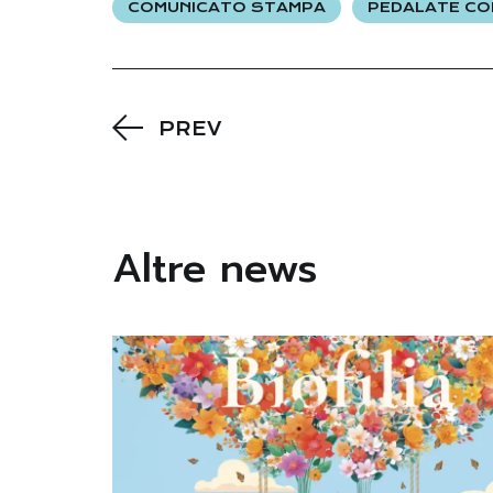
COMUNICATO STAMPA
PEDALATE CON
PREV
Altre news