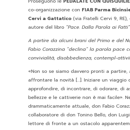
Proseguono le
PEDALATE CON QUISQUILI
co-organizzazione con
FIAB Parma Bicins
Cervi a Gattatico
(via Fratelli Cervi 9, RE)
autore del libro
“Pace. Dalla Parola ai Fatti”
A partire da alcuni brani del Primo e del 
Fabio Corazzina “declina” la parola pace co
convivialità, disobbedienza, contempl-attiv
«Non so se siamo davvero pronti a partire, a 
affrontare la novità […]. Iniziare un viaggio
approfondire, di incontrare, di odorare, di asc
bellezze e le cattiverie non è mai facile». 
drammaticamente attuale,
don Fabio Coraz
collaboratore di don Tonino Bello, don Luigi
lettore di fronte a un ostacolo apparentem