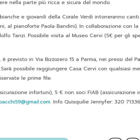
vivere nella parte più ricca e sicura del mondo.
bianche e giovanili della Corale Verdi intoneranno canti
ni, al pianoforte Paola Bandini). In collaborazione con l
olfo Tanzi. Possibile visita al Museo Cervi (5€ per gli sp
, è previsto in Via Bizzozero 15 a Parma, nei pressi del P
. Sarà possibile raggiungere Casa Cervi con qualsiasi me
iservate le prime file.
icurazione infortuni), 5 € non soci FIAB (assicurazione i
.bacchi59@gmail.com
. Info Quisquilie Jennyfer: 320 7133