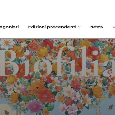
agonisti
Edizioni precendenti
News
P