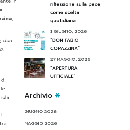
rante in
riflessione sulla pace
a
come scelta
zzina
,
quotidiana
1 GIUGNO, 2026
“DON FABIO
o, don
CORAZZINA”
a,
27 MAGGIO, 2026
“APERTURA
UFFICIALE”
 di
 le
Archivio
arola
GIUGNO 2026
l
tre
MAGGIO 2026