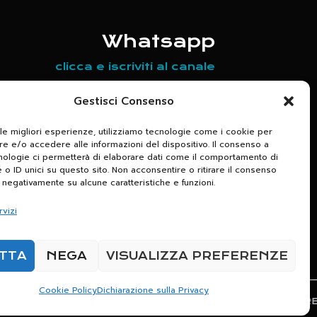
Whatsapp
clicca e iscriviti al canale
Scrivici per maggiori informazioni
Gestisci Consenso
relative agli appuntamenti in
 le migliori esperienze, utilizziamo tecnologie come i cookie per
programma
 e/o accedere alle informazioni del dispositivo. Il consenso a
nologie ci permetterà di elaborare dati come il comportamento di
+39 320 7133650
 o ID unici su questo sito. Non acconsentire o ritirare il consenso
e negativamente su alcune caratteristiche e funzioni.
rvizi
TTA
NEGA
VISUALIZZA PREFERENZE
Cookie Policy
Dichiarazione sulla Privacy
IVAL DELLA PAROLA | ALL RIGHTS RESERVED | CRE