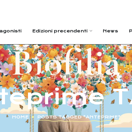
agonisti
Edizioni precendenti
News
P
teprime 
HOME
POSTS TAGGED "ANTEPRIME"