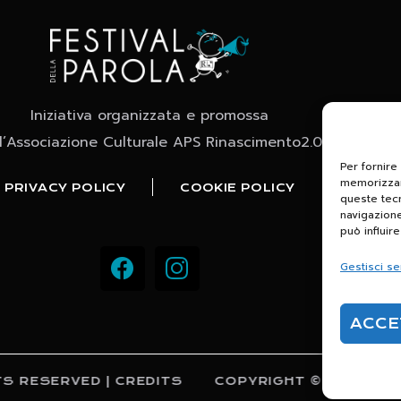
Iniziativa organizzata e promossa
l’Associazione Culturale APS Rinascimento2.0
Per fornire
memorizzare
PRIVACY POLICY
COOKIE POLICY
queste tec
navigazione
può influir
Gestisci se
ACCE
S RESERVED | CREDITS
COPYRIGHT © 2026 FEST