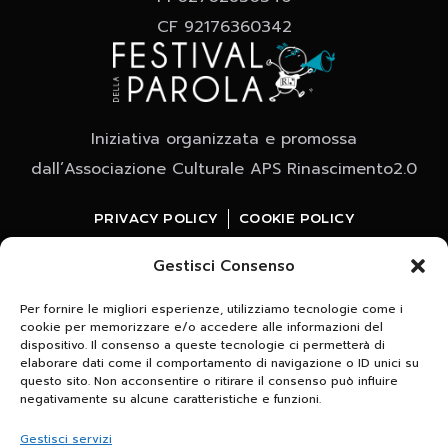
CF 92176360342
Iniziativa organizzata e promossa
dall’Associazione Culturale APS Rinascimento2.0
PRIVACY POLICY
COOKIE POLICY
Gestisci Consenso
Per fornire le migliori esperienze, utilizziamo tecnologie come i
cookie per memorizzare e/o accedere alle informazioni del
dispositivo. Il consenso a queste tecnologie ci permetterà di
elaborare dati come il comportamento di navigazione o ID unici su
questo sito. Non acconsentire o ritirare il consenso può influire
Whatsapp
negativamente su alcune caratteristiche e funzioni.
clicca e iscriviti al canale
Gestisci servizi