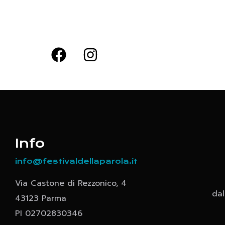
Info
info@festivaldellaparola.it
Via Castone di Rezzonico, 4
dal
43123 Parma
PI 02702830346