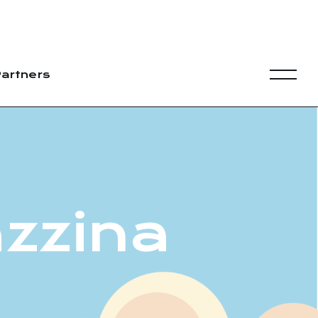
artners
zzina