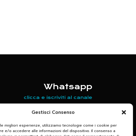
Whatsapp
clicca e iscriviti al canale
Scrivici per maggiori informazioni
Gestisci Consenso
relative agli appuntamenti in
 le migliori esperienze, utilizziamo tecnologie come i cookie per
programma
 e/o accedere alle informazioni del dispositivo. Il consenso a