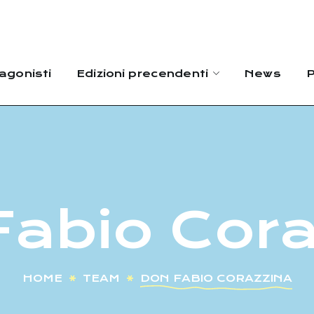
agonisti
Edizioni precendenti
News
P
Fabio Cora
HOME
TEAM
DON FABIO CORAZZINA