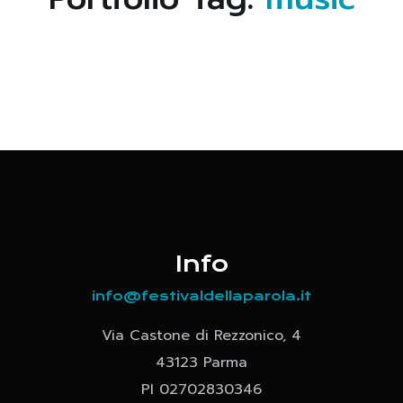
Info
info@festivaldellaparola.it
Via Castone di Rezzonico, 4
43123 Parma
PI 02702830346