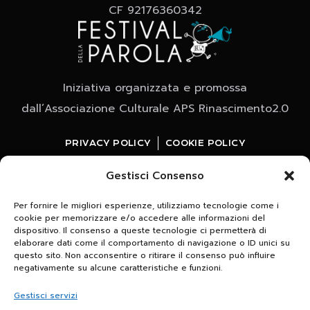
CF 92176360342
Iniziativa organizzata e promossa
dall’Associazione Culturale APS Rinascimento2.0
PRIVACY POLICY
COOKIE POLICY
Gestisci Consenso
Per fornire le migliori esperienze, utilizziamo tecnologie come i
cookie per memorizzare e/o accedere alle informazioni del
dispositivo. Il consenso a queste tecnologie ci permetterà di
elaborare dati come il comportamento di navigazione o ID unici su
questo sito. Non acconsentire o ritirare il consenso può influire
Whatsapp
negativamente su alcune caratteristiche e funzioni.
clicca e iscriviti al canale
Gestisci servizi