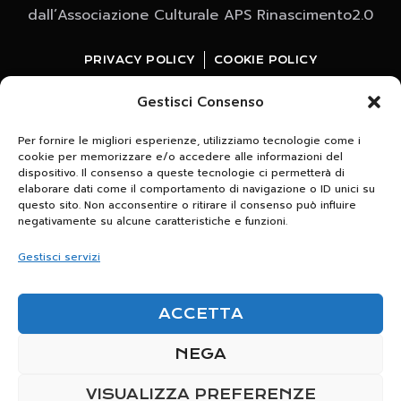
dall’Associazione Culturale APS Rinascimento2.0
PRIVACY POLICY
COOKIE POLICY
Gestisci Consenso
Per fornire le migliori esperienze, utilizziamo tecnologie come i
cookie per memorizzare e/o accedere alle informazioni del
dispositivo. Il consenso a queste tecnologie ci permetterà di
elaborare dati come il comportamento di navigazione o ID unici su
questo sito. Non acconsentire o ritirare il consenso può influire
Whatsapp
negativamente su alcune caratteristiche e funzioni.
clicca e iscriviti al canale
Gestisci servizi
Scrivici per maggiori informazioni relative agli
ACCETTA
appuntamenti in programma
+39 320 7133650
NEGA
VISUALIZZA PREFERENZE