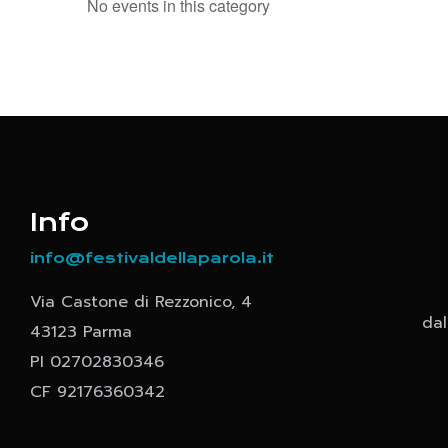
No events in this category
Info
info@festivaldellaparola.it
Via Castone di Rezzonico, 4
dal
43123 Parma
PI 02702830346
CF 92176360342