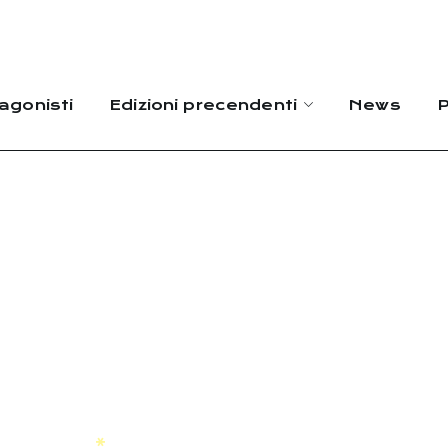
agonisti
Edizioni precendenti
News
P
te con qui
2026
HOME
PEDALATE CON QUISQUILIE 2026