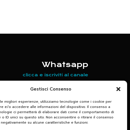
Whatsapp
clicca e iscriviti al canale
Scrivici per maggiori informazioni
Gestisci Consenso
relative agli appuntamenti in
 le migliori esperienze, utilizziamo tecnologie come i cookie per
programma
 e/o accedere alle informazioni del dispositivo. Il consenso a
nologie ci permetterà di elaborare dati come il comportamento di
+39 320 7133650
 o ID unici su questo sito. Non acconsentire o ritirare il consenso
e negativamente su alcune caratteristiche e funzioni.