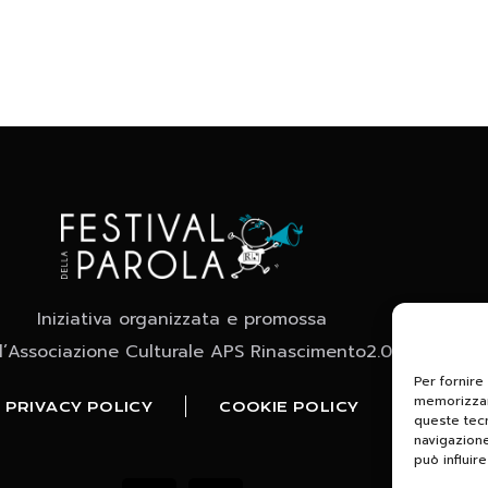
Iniziativa organizzata e promossa
l’Associazione Culturale APS Rinascimento2.0
Per fornire
memorizzare
PRIVACY POLICY
COOKIE POLICY
queste tec
navigazione
può influir