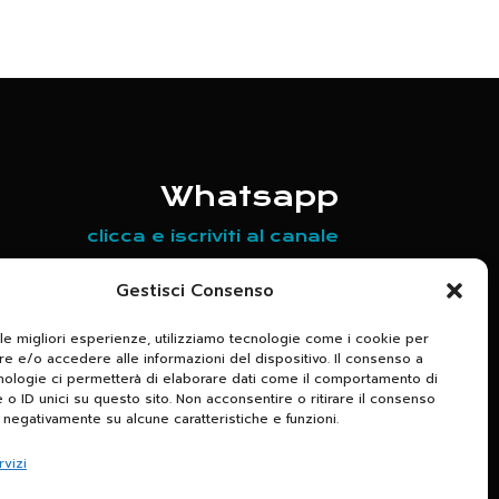
Whatsapp
clicca e iscriviti al canale
Scrivici per maggiori informazioni
Gestisci Consenso
relative agli appuntamenti in
 le migliori esperienze, utilizziamo tecnologie come i cookie per
programma
 e/o accedere alle informazioni del dispositivo. Il consenso a
nologie ci permetterà di elaborare dati come il comportamento di
+39 320 7133650
 o ID unici su questo sito. Non acconsentire o ritirare il consenso
e negativamente su alcune caratteristiche e funzioni.
rvizi