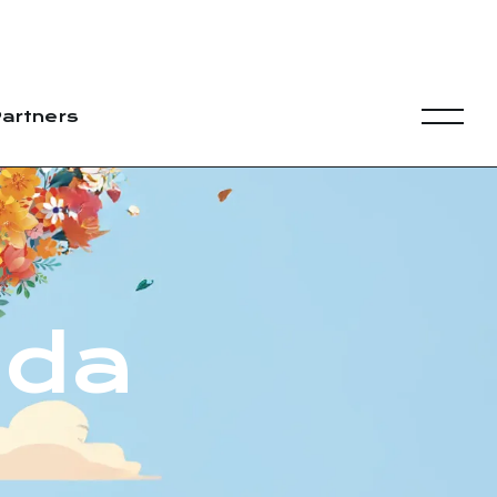
artners
nda