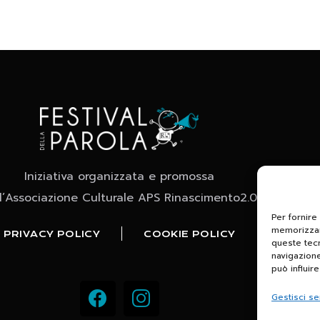
Iniziativa organizzata e promossa
l’Associazione Culturale APS Rinascimento2.0
Per fornire
memorizzare
PRIVACY POLICY
COOKIE POLICY
queste tec
navigazione
può influir
Gestisci se