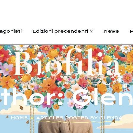
agonisti
Edizioni precendenti
News
P
thor: Gle
HOME
ARTICLES POSTED BY GLENDA