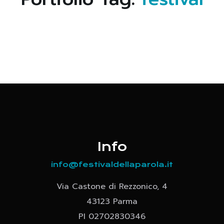
Info
info@festivaldellaparola.it
Via Castone di Rezzonico, 4
43123 Parma
PI 02702830346