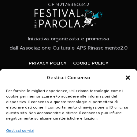
CF 92176360342
Iniziativa organizzata e promossa
dall’Associazione Culturale APS Rinascimento2.0
PRIVACY POLICY
COOKIE POLICY
Gestisci Consenso
Per fornire le migliori esperienze, utilizziamo tecnologie come i
cookie per memorizzare e/o accedere alle informazioni del
dispositivo. Il consenso a queste tecnologie ci permetterà di
elaborare dati come il comportamento di navigazione o ID unici su
questo sito. Non acconsentire o ritirare il consenso può influire
Whatsapp
negativamente su alcune caratteristiche e funzioni.
clicca e iscriviti al canale
Gestisci servizi